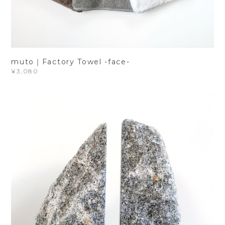
muto｜Factory Towel -face-
¥3,080