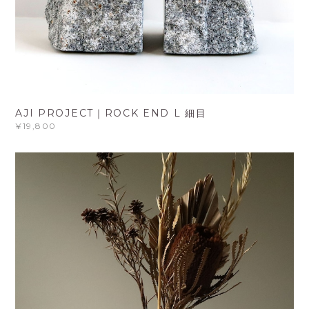
AJI PROJECT｜ROCK END L 細目
¥19,800