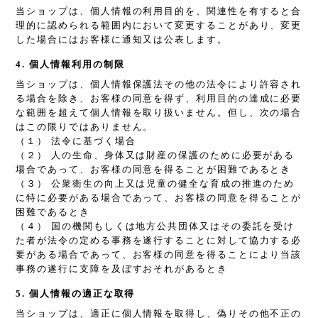
当ショップは、個人情報の利用目的を、関連性を有すると合
理的に認められる範囲内において変更することがあり、変更
した場合にはお客様に通知又は公表します。
4. 個人情報利用の制限
当ショップは、個人情報保護法その他の法令により許容され
る場合を除き、お客様の同意を得ず、利用目的の達成に必要
な範囲を超えて個人情報を取り扱いません。但し、次の場合
はこの限りではありません。
（１） 法令に基づく場合
（２） 人の生命、身体又は財産の保護のために必要がある
場合であって、お客様の同意を得ることが困難であるとき
（３） 公衆衛生の向上又は児童の健全な育成の推進のため
に特に必要がある場合であって、お客様の同意を得ることが
困難であるとき
（４） 国の機関もしくは地方公共団体又はその委託を受け
た者が法令の定める事務を遂行することに対して協力する必
要がある場合であって、お客様の同意を得ることにより当該
事務の遂行に支障を及ぼすおそれがあるとき
5. 個人情報の適正な取得
当ショップは、適正に個人情報を取得し、偽りその他不正の