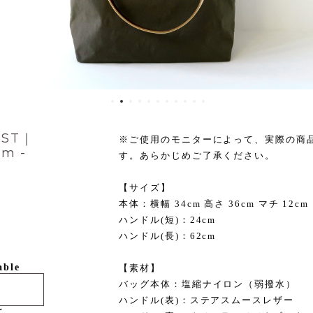
ST｜
※ご使用のモニターによって、実際の商
m -
す。あらかじめご了承ください。
【サイズ】
本体：横幅 34cm 高さ 36cm マチ 12cm
ハンドル(短)：24cm
ハンドル(長)：62cm
able
【素材】
バッグ本体：塩縮ナイロン（弱撥水）
ハンドル(表)：ステアスムースレザー
け