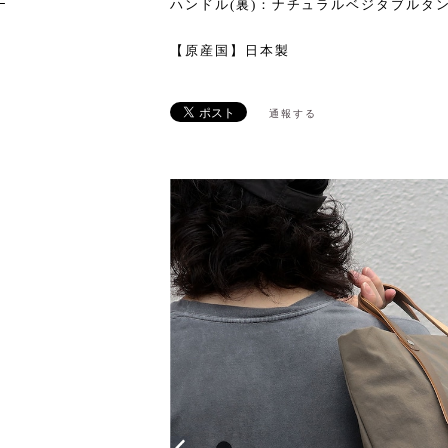
ハンドル(裏)：ナチュラルベジタブルタ
【原産国】日本製
通報する