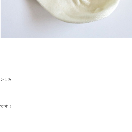
タン1%
能です！