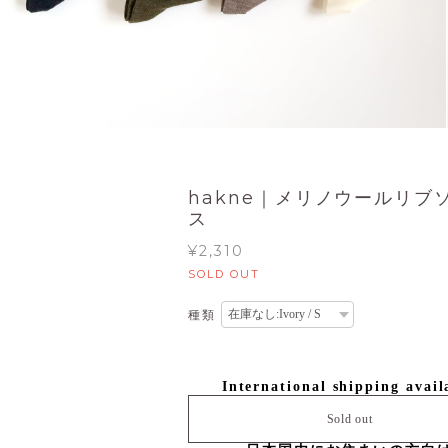
hakne｜メリノウールリブ
ス
¥2,310
SOLD OUT
種類
International shipping avail
Sold out